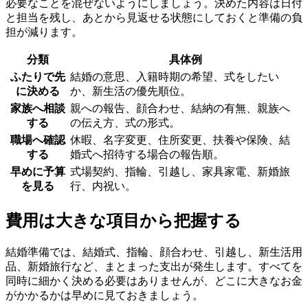
必要なことを混ぜないようにしましょう。決めた内容は日付
と担当を残し、あとから見返せる状態にしておくと準備の負
担が減ります。
分類
具体例
ふたりで先
結婚の意思、入籍時期の希望、式をしたい
に決める
か、新生活の優先順位。
家族へ相談
親への報告、顔合わせ、結納の有無、親族へ
する
の伝え方、式の形式。
職場へ確認
休暇、名字変更、住所変更、扶養や保険、結
する
婚式へ招待する場合の報告順。
早めに予算
式場契約、指輪、引越し、家具家電、新婚旅
を見る
行、内祝い。
費用は大きな項目から把握する
結婚準備では、結婚式、指輪、顔合わせ、引越し、新生活用
品、新婚旅行など、まとまった支出が発生します。すべてを
同時に細かく決める必要はありませんが、どこに大きなお金
がかかるかは早めに見ておきましょう。