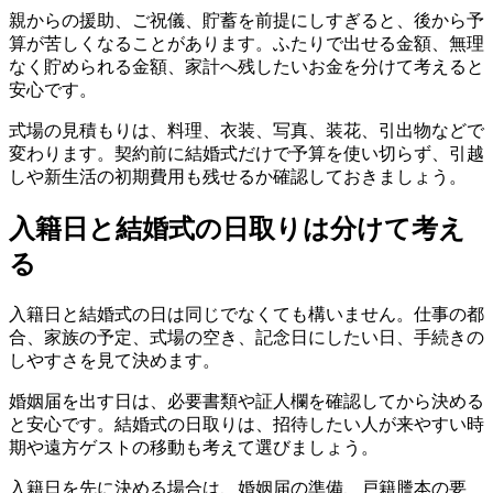
親からの援助、ご祝儀、貯蓄を前提にしすぎると、後から予
算が苦しくなることがあります。ふたりで出せる金額、無理
なく貯められる金額、家計へ残したいお金を分けて考えると
安心です。
式場の見積もりは、料理、衣装、写真、装花、引出物などで
変わります。契約前に結婚式だけで予算を使い切らず、引越
しや新生活の初期費用も残せるか確認しておきましょう。
入籍日と結婚式の日取りは分けて考え
る
入籍日と結婚式の日は同じでなくても構いません。仕事の都
合、家族の予定、式場の空き、記念日にしたい日、手続きの
しやすさを見て決めます。
婚姻届を出す日は、必要書類や証人欄を確認してから決める
と安心です。結婚式の日取りは、招待したい人が来やすい時
期や遠方ゲストの移動も考えて選びましょう。
入籍日を先に決める場合は、婚姻届の準備、戸籍謄本の要