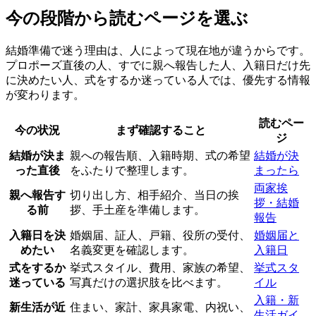
今の段階から読むページを選ぶ
結婚準備で迷う理由は、人によって現在地が違うからです。
プロポーズ直後の人、すでに親へ報告した人、入籍日だけ先
に決めたい人、式をするか迷っている人では、優先する情報
が変わります。
読むペー
今の状況
まず確認すること
ジ
結婚が決ま
親への報告順、入籍時期、式の希望
結婚が決
った直後
をふたりで整理します。
まったら
両家挨
親へ報告す
切り出し方、相手紹介、当日の挨
拶・結婚
る前
拶、手土産を準備します。
報告
入籍日を決
婚姻届、証人、戸籍、役所の受付、
婚姻届と
めたい
名義変更を確認します。
入籍日
式をするか
挙式スタイル、費用、家族の希望、
挙式スタ
迷っている
写真だけの選択肢を比べます。
イル
入籍・新
新生活が近
住まい、家計、家具家電、内祝い、
生活ガイ